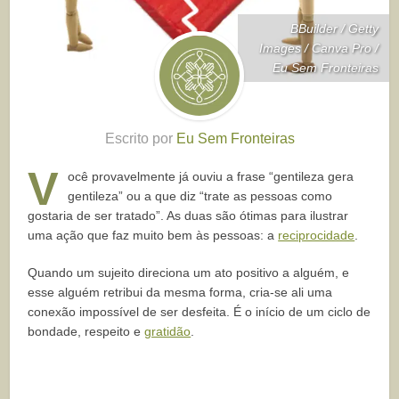
BBuilder / Getty
Images / Canva Pro /
Eu Sem Fronteiras
Escrito por
Eu Sem Fronteiras
V
ocê provavelmente já ouviu a frase “gentileza gera
gentileza” ou a que diz “trate as pessoas como
gostaria de ser tratado”. As duas são ótimas para ilustrar
uma ação que faz muito bem às pessoas: a
reciprocidade
.
Quando um sujeito direciona um ato positivo a alguém, e
esse alguém retribui da mesma forma, cria-se ali uma
conexão impossível de ser desfeita. É o início de um ciclo de
bondade, respeito e
gratidão
.