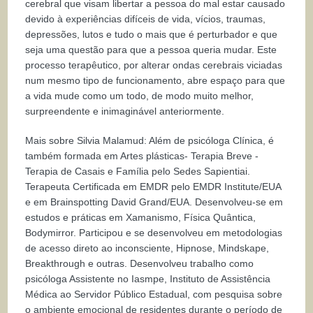
cerebral que visam libertar a pessoa do mal estar causado
devido à experiências difíceis de vida, vícios, traumas,
depressões, lutos e tudo o mais que é perturbador e que
seja uma questão para que a pessoa queria mudar. Este
processo terapêutico, por alterar ondas cerebrais viciadas
num mesmo tipo de funcionamento, abre espaço para que
a vida mude como um todo, de modo muito melhor,
surpreendente e inimaginável anteriormente.
Mais sobre Silvia Malamud: Além de psicóloga Clínica, é
também formada em Artes plásticas- Terapia Breve -
Terapia de Casais e Família pelo Sedes Sapientiai.
Terapeuta Certificada em EMDR pelo EMDR Institute/EUA
e em Brainspotting David Grand/EUA. Desenvolveu-se em
estudos e práticas em Xamanismo, Física Quântica,
Bodymirror. Participou e se desenvolveu em metodologias
de acesso direto ao inconsciente, Hipnose, Mindskape,
Breakthrough e outras. Desenvolveu trabalho como
psicóloga Assistente no Iasmpe, Instituto de Assistência
Médica ao Servidor Público Estadual, com pesquisa sobre
o ambiente emocional de residentes durante o período de