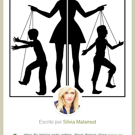
Escrito por
Silvia Malamud
ntes de iniciar este artigo, devo deixar claro
para as