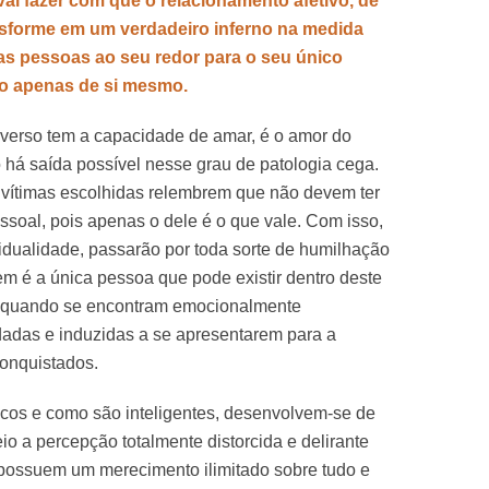
vai fazer com que o relacionamento afetivo, de
ansforme em um verdadeiro inferno na medida
as pessoas ao seu redor para o seu único
to apenas de si mesmo.
erverso tem a capacidade de amar, é o amor do
 há saída possível nesse grau de patologia cega.
s vítimas escolhidas relembrem que não devem ter
oal, pois apenas o dele é o que vale. Com isso,
idualidade, passarão por toda sorte de humilhação
 é a única pessoa que pode existir dentro deste
o quando se encontram emocionalmente
idadas e induzidas a se apresentarem para a
onquistados.
cos e como são inteligentes, desenvolvem-se de
o a percepção totalmente distorcida e delirante
 possuem um merecimento ilimitado sobre tudo e