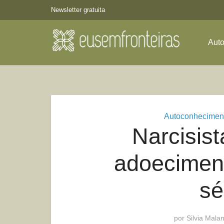
Newsletter gratuita
Aut
Autoconhecimen
Narcisist
adoeciment
sé
por
Silvia Mala