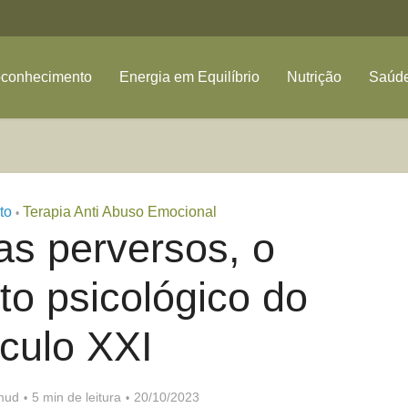
oconhecimento
Energia em Equilíbrio
Nutrição
Saúde
to
Terapia Anti Abuso Emocional
•
as perversos, o
o psicológico do
culo XXI
mud
5 min de leitura
20/10/2023