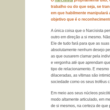
O
narcisista
propriamente dito, 
trabalho ou do que seja, se tr
em que habilmente manipulará 
objetivo que é o reconhecimen
A única coisa que o Narcisista p
outro em direção a si mesmo. Não
Ele de tudo fará para que as sua
absolutamente nenhum desejo pess
as que ousarem clamar pela indiv
e vergonha até que aprendam quem
tipo de relacionamento. E mesm
dilaceradas, as vítimas são intim
sociedade como os seus troféus c
Em meio aos seus núcleos psicóti
modo altamente articulado, em mei
de si mesmos, na certeza de que