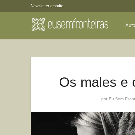
Newsletter gratuita
Aut
Os males e o
por
Eu Sem Front