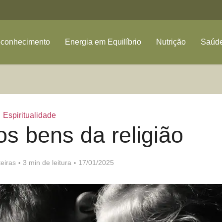
oconhecimento
Energia em Equilíbrio
Nutrição
Saúde
Espiritualidade
s bens da religião
eiras
3 min de leitura
17/01/2025