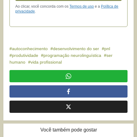
Ao clicar, você concorda com os
Termos de uso
e a
Política de
privacidade
.
autoconhecimento
desenvolvimento do ser
pnl
produtividade
programação neurolinguística
ser
humano
vida profissional
Você também pode gostar