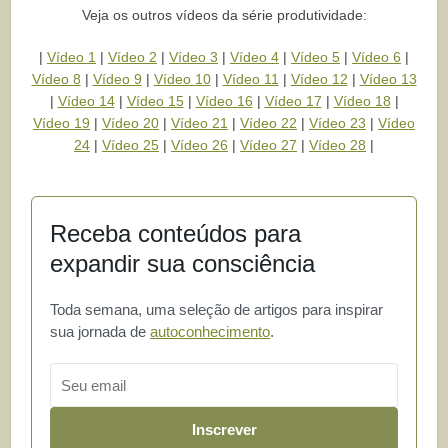
Veja os outros vídeos da série produtividade:
|
Vídeo 1
|
Vídeo 2
|
Vídeo 3
|
Vídeo 4
|
Vídeo 5
|
Vídeo 6
|
Vídeo 8
|
Vídeo 9
|
Vídeo 10
|
Vídeo 11
|
Vídeo 12
|
Vídeo 13
|
Vídeo 14
|
Vídeo 15
|
Vídeo 16
|
Vídeo 17
|
Vídeo 18
|
Vídeo 19
|
Vídeo 20
|
Vídeo 21
|
Vídeo 22
|
Vídeo 23
|
Vídeo
24
|
Vídeo 25
|
Vídeo 26
|
Vídeo 27
|
Vídeo 28
|
Receba conteúdos para
expandir sua consciência
Toda semana, uma seleção de artigos para inspirar
sua jornada de
autoconhecimento
.
Email
Inscrever