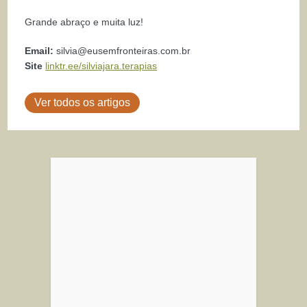
Grande abraço e muita luz!
Email:
silvia@eusemfronteiras.com.br
Site
linktr.ee/silviajara.terapias
Ver todos os artigos