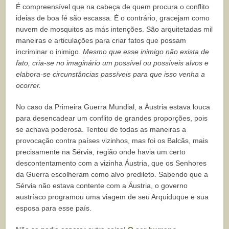
É compreensível que na cabeça de quem procura o conflito
ideias de boa fé são escassa. É o contrário, gracejam como
nuvem de mosquitos as más intenções. São arquitetadas mil
maneiras e articulações para criar fatos que possam
incriminar o inimigo.
Mesmo que esse inimigo não exista de
fato, cria-se no imaginário um possível ou possíveis alvos e
elabora-se circunstâncias passíveis para que isso venha a
ocorrer.
No caso da Primeira Guerra Mundial, a Áustria estava louca
para desencadear um conflito de grandes proporções, pois
se achava poderosa. Tentou de todas as maneiras a
provocação contra países vizinhos, mas foi os Balcãs, mais
precisamente na Sérvia, região onde havia um certo
descontentamento com a vizinha Áustria, que os Senhores
da Guerra escolheram como alvo predileto. Sabendo que a
Sérvia não estava contente com a Áustria, o governo
austríaco programou uma viagem de seu Arquiduque e sua
esposa para esse país.