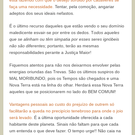
está fazendo com que o desejo sórdido por cadáveres se
faça uma necessidade.
Tentar, pela comoção, angariar
adeptos dos seus ideais nefastos.
É o último recurso daqueles que estão vendo o seu domínio
maledicente esvair-se por entre os dedos. T
odos aqueles
que se alinham ou têm simpatia por esses seres ignóbeis
não são diferentes;
portanto, terão as mesmas
responsabilidades perante a Justiça Maior!
Fiquemos atentos para não nos deixarmos envolver pelas
energias oriundas das Trevas. São os últimos suspiros do
MAL MORIBUNDO, pois os Tempos são chegados e uma
Nova Terra está na linha do olhar. Herdará essa Nova Terra
aqueles que se posicionarem no lado do BEM COMUM!
Vantagens pessoais ao custo do prejuízo de outrem só
facilitarão a queda no precipício tenebroso para onde o joio
será levado.
É a última oportunidade oferecida a cada
habitante deste planeta. Sinais não faltam para que cada
um entenda o que deve fazer. O tempo urge!! Não caia na