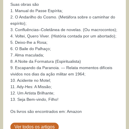
Suas obras são
1. Manual do Passe Espírita;
2. O Andarilho do Cosmo. (Metáfora sobre o caminhar do
espírito);
3. Confluências–Coletânea de novelas. (Ou macrocontos);
4. Voltei, Quero Viver. (História contada por um abortado);
5. Deixo-lhe a Rosa;
6. O Baile do Palhaço;
7. Alma maculada;
8. A Noite da Formatura (Espiritualista)
9. Escapando da Paranoia. — Relata momentos difíceis
vividos nos dias da ação militar em 1964;
10. Acidente no Motel;
11. Ady-Hes: A Missão;
12. Um Artista Brilhante;
13. Seja Bem-vindo, Filho!
Os livros são encontrados em: Amazon
Ver todos os artigos