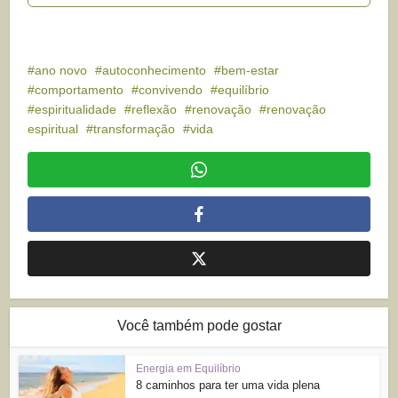
ano novo
autoconhecimento
bem-estar
comportamento
convivendo
equilíbrio
espiritualidade
reflexão
renovação
renovação
espiritual
transformação
vida
Você também pode gostar
Energia em Equilíbrio
8 caminhos para ter uma vida plena