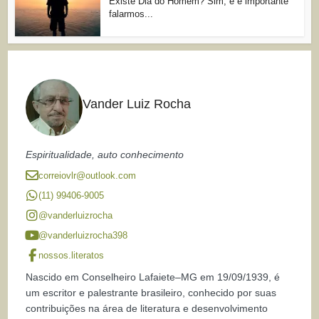
Existe Dia do Homem? Sim, e é importante
falarmos...
Vander Luiz Rocha
Espiritualidade, auto conhecimento
correiovlr@outlook.com
(11) 99406-9005
@vanderluizrocha
@vanderluizrocha398
nossos.literatos
Nascido em Conselheiro Lafaiete–MG em 19/09/1939, é
um escritor e palestrante brasileiro, conhecido por suas
contribuições na área de literatura e desenvolvimento