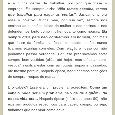
e a nunca deixar de trabalhar, por pior que fosse o
emprego. Ele sempre dizia:
“Não temos escolha, temos
que trabalhar para pagar as contas”.
Basicamente era
esse o objetivo. Minha mãe, por sua vez, sempre nos
ensinou as questões éticas de mulher e nos ensinou a nos
defendermos tanto como mulher quanto como negras.
Ela
sempre dizia para não confiarmos em homem
, por mais
que fosse da família; se fosse conhecido, então, nunca
ficarmos sozinhas com eles. Com relação à nossa cor, não
podíamos passar vergonha. Por isso precisávamos estar
sempre bem-vestidas (aliás, até hoje), mas o “estar bem-
vestida” significa estar com as roupas limpas e passadas,
até mesmo porque, naquela época, não tínhamos condições
de comprar roupas de marca.
E o cabelo? Esse era um problema, acreditem.
Como um
cabelo pode ser um problema na vida de alguém? Na
nossa vida era…
Naquela época (início dos anos 90), não
existiam produtos específicos para cabelo crespo, ou seja,
tínhamos que nos virar como dava.