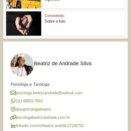
Convivendo
Sobre o luto
Beatriz de Andrade Silva
Psicóloga e Taróloga
psicologa.beatrizandrade@outlook.com
(11) 99815-7653
@eupsicologabeatriz
psicologabeatrizandrade.com.br
linkedin.com/in/beatriz-andrde-27192752