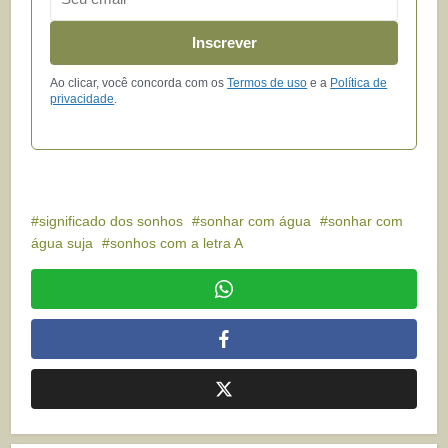
Inscrever
Ao clicar, você concorda com os
Termos de uso
e a
Política de
privacidade
.
significado dos sonhos
sonhar com água
sonhar com
água suja
sonhos com a letra A