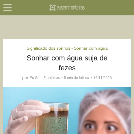
Significado dos sonhos
Sonhar com água
•
Sonhar com água suja de
fezes
por
Eu Sem Fronteiras
5 min de leitura
16/11/2023