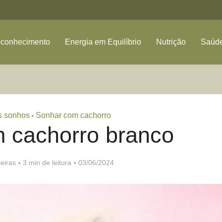
oconhecimento
Energia em Equilíbrio
Nutrição
Saúde
s sonhos
Sonhar com cachorro
•
 cachorro branco
eiras
3 min de leitura
03/06/2024