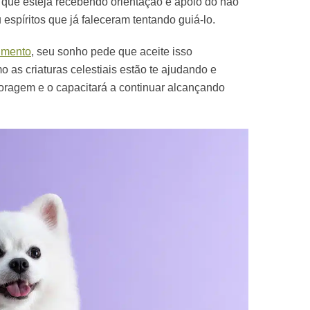
e que esteja recebendo orientação e apoio do não
 espíritos que já faleceram tentando guiá-lo.
imento
, seu sonho pede que aceite isso
as criaturas celestiais estão te ajudando e
coragem e o capacitará a continuar alcançando