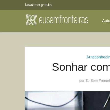
Newsletter gratuita
Aut
Autoconheci
Sonhar com
por
Eu Sem Frontei