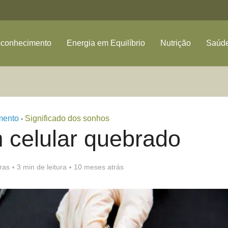
oconhecimento
Energia em Equilíbrio
Nutrição
Saúde
mento
Significado dos sonhos
•
 celular quebrado
ras
3 min de leitura
10 meses atrás