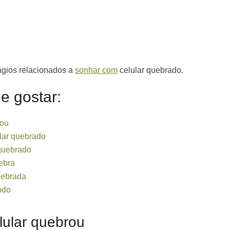
ágios relacionados a
sonhar com
celular quebrado.
 gostar:
rou
lar quebrado
quebrado
ebra
uebrada
ndo
lular quebrou