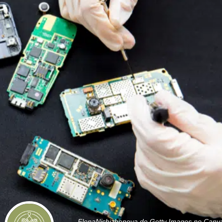
ElenaNichizhenova de Getty Images no Canv