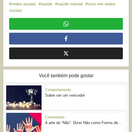
redes sociais
saúde
saúde mental
vício em redes
sociais
Você também pode gostar
Comportamento
Sobre ser um vencedor
Convivendo
A arte do “Não”: Dizer Não como Forma de...