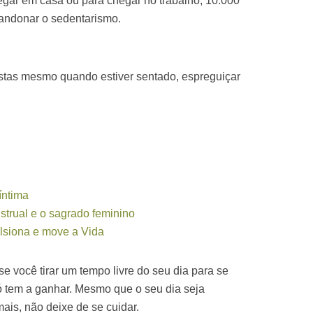
gar em casa ou para chegar no trabalho, 10.000
bandonar o sedentarismo.
stas mesmo quando estiver sentado, espreguiçar
íntima
strual e o sagrado feminino
lsiona e move a Vida
 você tirar um tempo livre do seu dia para se
só tem a ganhar. Mesmo que o seu dia seja
ais, não deixe de se cuidar.