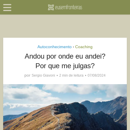
Autoconhecimento
Coaching
•
Andou por onde eu andei?
Por que me julgas?
por
Sergio Giavoni
2 min de leitura
07/08/2024