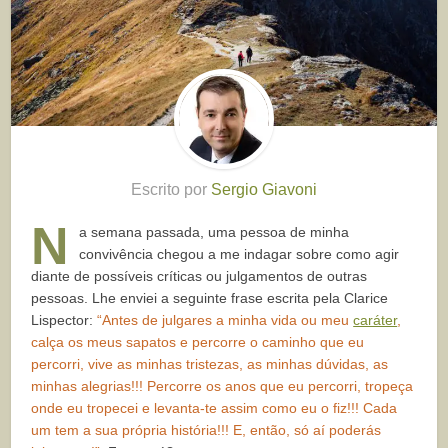
Escrito por
Sergio Giavoni
N
a semana passada, uma pessoa de minha
convivência chegou a me indagar sobre como agir
diante de possíveis críticas ou julgamentos de outras
pessoas. Lhe enviei a seguinte frase escrita pela Clarice
Lispector:
“Antes de julgares a minha vida ou meu
caráter
,
calça os meus sapatos e percorre o caminho que eu
percorri, vive as minhas tristezas, as minhas dúvidas, as
minhas alegrias!!! Percorre os anos que eu percorri, tropeça
onde eu tropecei e levanta-te assim como eu o fiz!!! Cada
um tem a sua própria história!!! E, então, só aí poderás