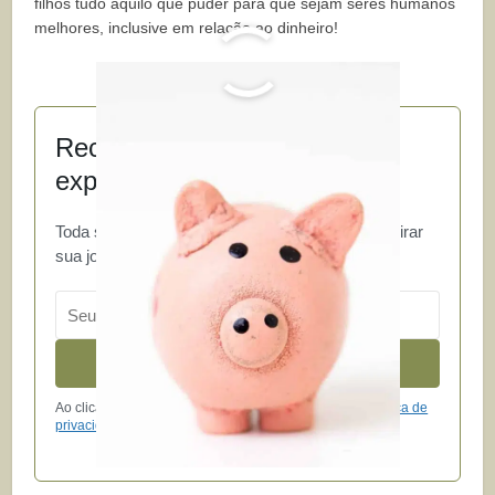
filhos tudo aquilo que puder para que sejam seres humanos
melhores, inclusive em relação ao dinheiro!
Receba conteúdos para
expandir sua consciência
Toda semana, uma seleção de artigos para inspirar
sua jornada de
autoconhecimento
.
Email
Inscrever
Ao clicar, você concorda com os
Termos de uso
e a
Política de
privacidade
.