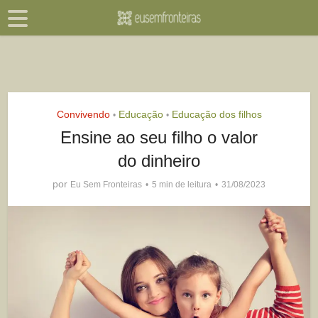
Convivendo
Educação
Educação dos filhos
•
•
Ensine ao seu filho o valor
do dinheiro
por
Eu Sem Fronteiras
5 min de leitura
31/08/2023