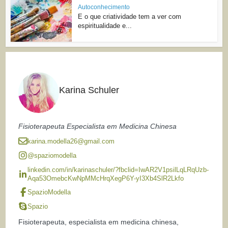
Autoconhecimento
E o que criatividade tem a ver com
espiritualidade e...
Karina Schuler
Fisioterapeuta Especialista em Medicina Chinesa
karina.modella26@gmail.com
@spaziomodella
linkedin.com/in/karinaschuler/?fbclid=IwAR2V1psilLqLRqUzb-
Aqa53OmebcKwNpMMcHrqXegP6Y-yI3Xb4SlR2Lkfo
SpazioModella
Spazio
Fisioterapeuta, especialista em medicina chinesa,