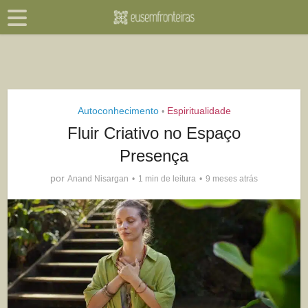
Autoconhecimento
Espiritualidade
•
Fluir Criativo no Espaço
Presença
por
Anand Nisargan
1 min de leitura
9 meses atrás