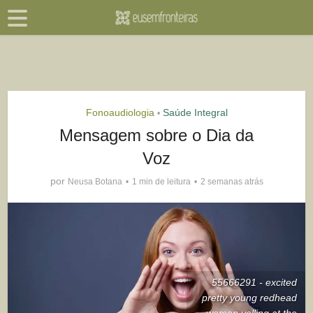
Fonoaudiologia
Saúde Integral
•
Mensagem sobre o Dia da
Voz
por
Neusa Botana
1 min de leitura
2 semanas atrás
55666291 - excited
pretty young redhead
woman yelling at the