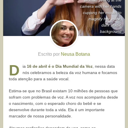
camera with her hands
cupping her mouth to
magnify her voice,
dark studio
background
Escrito por
Neusa Botana
D
ia
16 de abril é o Dia Mundial da Voz
, nessa data
nós celebramos a beleza da voz humana e focamos
toda atenção para a saúde vocal.
Estima-se que no Brasil existam 10 milhões de pessoas que
sofram com problemas de voz. A voz nos acompanha desde
o nascimento, com o esperado choro do bebê e se
desenvolve durante toda a vida. Ela é um importante
marcador de nossa personalidade.
Algumas profissões dependem da voz, como os