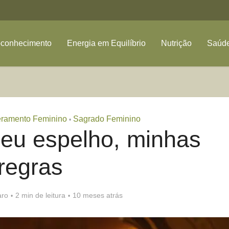
oconhecimento
Energia em Equilíbrio
Nutrição
Saúde
ramento Feminino
Sagrado Feminino
•
eu espelho, minhas
regras
aro
2 min de leitura
10 meses atrás