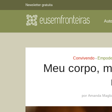
Newsletter gratuita
Aut
Convivendo
Empode
•
Meu corpo, m
por
Amanda Magli