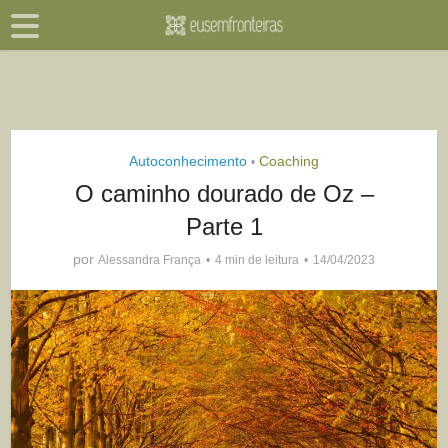
Autoconhecimento
Coaching
•
O caminho dourado de Oz –
Parte 1
por
Alessandra França
4 min de leitura
14/04/2023