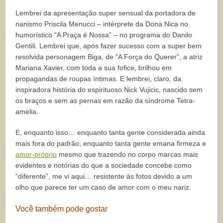
Lembrei da apresentação super sensual da portadora de
nanismo Priscila Menucci – intérprete da Dona Nica no
humorístico “A Praça é Nossa” – no programa do Danilo
Gentili. Lembrei que, após fazer sucesso com a super bem
resolvida personagem Biga, de “A Força do Querer”, a atriz
Mariana Xavier, com toda a sua fofice, brilhou em
propagandas de roupas íntimas. E lembrei, claro, da
inspiradora história do espirituoso Nick Vujicic, nascido sem
os braços e sem as pernas em razão da síndrome Tetra-
amelia.
E, enquanto isso… enquanto tanta gente considerada ainda
mais fora do padrão; enquanto tanta gente emana firmeza e
amor-próprio
mesmo que trazendo no corpo marcas mais
evidentes e notórias do que a sociedade concebe como
“diferente”, me vi aqui… resistente às fotos devido a um
olho que parece ter um caso de amor com o meu nariz.
Você também pode gostar