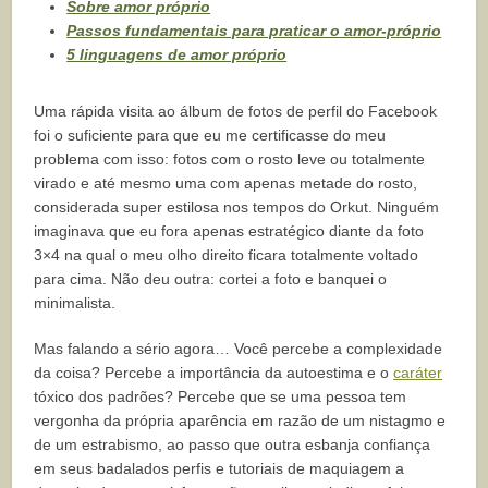
Sobre amor próprio
Passos fundamentais para praticar o amor-próprio
5 linguagens de amor próprio
Uma rápida visita ao álbum de fotos de perfil do Facebook
foi o suficiente para que eu me certificasse do meu
problema com isso: fotos com o rosto leve ou totalmente
virado e até mesmo uma com apenas metade do rosto,
considerada super estilosa nos tempos do Orkut. Ninguém
imaginava que eu fora apenas estratégico diante da foto
3×4 na qual o meu olho direito ficara totalmente voltado
para cima. Não deu outra: cortei a foto e banquei o
minimalista.
Mas falando a sério agora… Você percebe a complexidade
da coisa? Percebe a importância da autoestima e o
caráter
tóxico dos padrões? Percebe que se uma pessoa tem
vergonha da própria aparência em razão de um nistagmo e
de um estrabismo, ao passo que outra esbanja confiança
em seus badalados perfis e tutoriais de maquiagem a