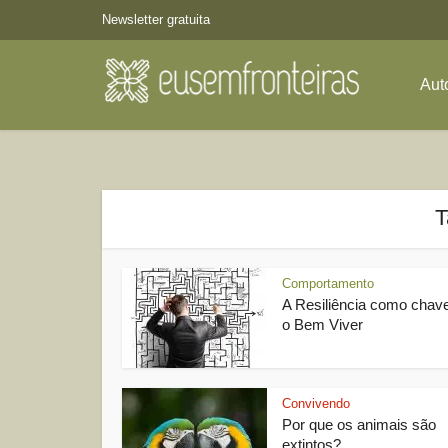
Newsletter gratuita
Aut
T
Comportamento
A Resiliência como chav
o Bem Viver
Convivendo
Por que os animais são
extintos?