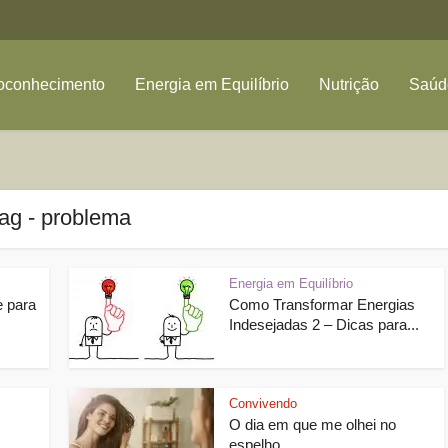
oconhecimento
Energia em Equilíbrio
Nutrição
Saúde
ag - problema
Energia em Equilíbrio
e para
Como Transformar Energias
Indesejadas 2 – Dicas para...
Convivendo
O dia em que me olhei no
espelho