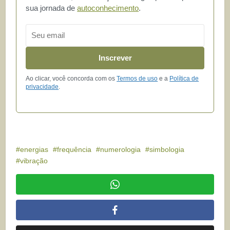
sua jornada de
autoconhecimento
.
Email
Inscrever
Ao clicar, você concorda com os
Termos de uso
e a
Política de
privacidade
.
energias
frequência
numerologia
simbologia
vibração