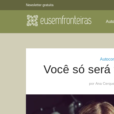
Newsletter gratuita
Aut
Autoco
Você só será f
por
Ana Cerque