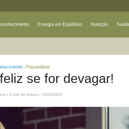
oconhecimento
Energia em Equilíbrio
Nutrição
Saúde
nhecimento
Psicanálise
•
eliz se for devagar!
ira
3 min de leitura
15/03/2023