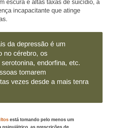
 escura e altas taxas de suicídio, a
nça incapacitante que atinge
as.
is da depressão é um
o no cérebro, os
, serotonina, endorfina, etc.
essoas tomarem
itas vezes desde a mais tenra
ltos
está tomando pelo menos um
siquiátrico, as prescrições de