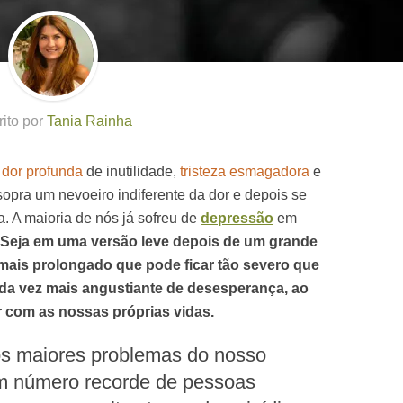
rito por
Tania Rainha
a
dor profunda
de inutilidade,
tristeza esmagadora
e
sopra um nevoeiro indiferente da dor e depois se
a. A maioria de nós já sofreu de
depressão
em
Seja em uma versão leve depois de um grande
mais prolongado que pode ficar tão severo que
a vez mais angustiante de desesperança, ao
 com as nossas próprias vidas.
s maiores problemas do nosso
m número recorde de pessoas