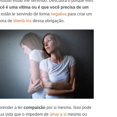
essoas estão lhe servindo. Descubra o porquê eles
cê é uma vítima ou é que você precisa de um
 estão te servindo de forma
negativa
para criar um
 hora de
libertá-los
dessa obrigação.
prender a ter
compaixão
por si mesmo. Isso pode
 sua vida que o impedem de
amar a si
mesmo ou