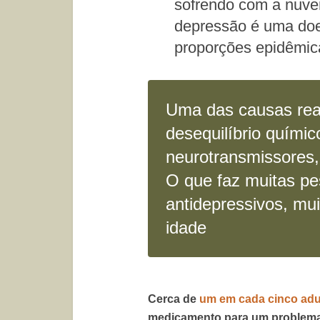
sofrendo com a nuvem
depressão é uma doe
proporções epidêmic
Uma das causas rea
desequilíbrio químic
neurotransmissores
O que faz muitas p
antidepressivos, mu
idade
Cerca de
um em cada cinco adu
medicamento para um problema p