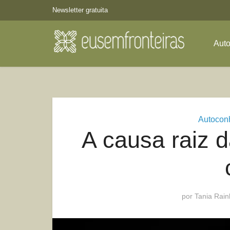
Newsletter gratuita
Aut
Autocon
A causa raiz 
por
Tania Rai