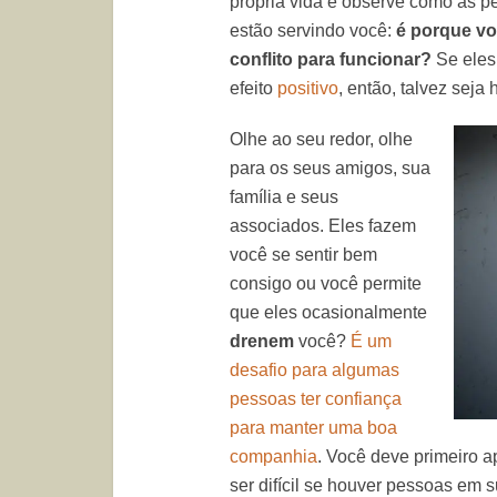
própria vida e observe como as p
estão servindo você:
é porque vo
conflito para funcionar?
Se eles
efeito
positivo
, então, talvez seja
Olhe ao seu redor, olhe
para os seus amigos, sua
família e seus
associados. Eles fazem
você se sentir bem
consigo ou você permite
que eles ocasionalmente
drenem
você?
É um
desafio para algumas
pessoas ter confiança
para manter uma boa
companhia
. Você deve primeiro a
ser difícil se houver pessoas em