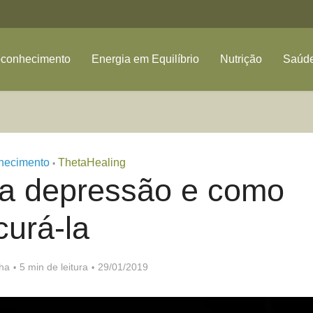
oconhecimento
Energia em Equilíbrio
Nutrição
Saúde
hecimento
ThetaHealing
•
da depressão e como
curá-la
nha
5 min de leitura
29/01/2019