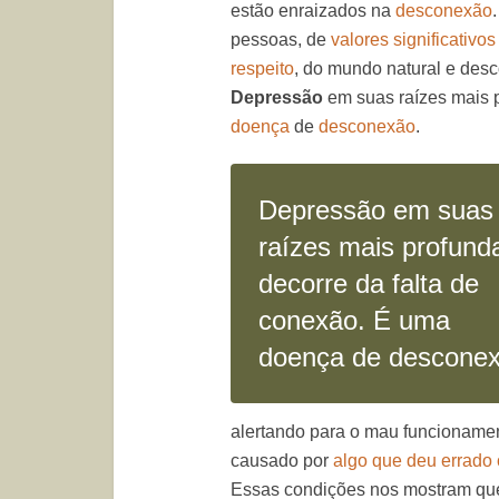
estão enraizados na
desconexão
pessoas, de
valores significativos
respeito
, do mundo natural e de
Depressão
em suas raízes mais p
doença
de
desconexão
.
Depressão em suas
raízes mais profund
decorre da falta de
conexão. É uma
doença de descone
alertando para o mau funcionamen
causado por
algo que deu errado 
Essas condições nos mostram que