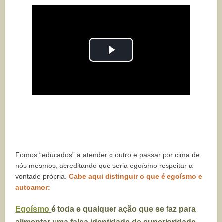
Play
Video
Fomos “educados” a atender o outro e passar por cima de
nós mesmos, acreditando que seria egoísmo respeitar a
vontade própria.
Cabe aqui distinguir o que é egoísmo e
autoamor:
Egoísmo
é toda e qualquer ação que se faz para
alimentar uma falsa identidade de superioridade,