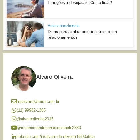
Emoções indesejadas: Como lidar?
Autoconhecimento
Dicas para acabar com o estresse em
relacionamentos
Alvaro Oliveira
repalvaro@terra.com.br
(11) 99982-1365
@alvarooliveira2015
@reconectandoconscienciaple2380
linkedin.com/in/alvaro-de-oliveira-8500a9ba