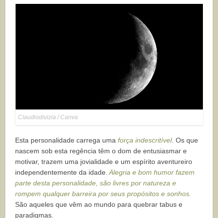
Claudiodivizia / Canva
Esta personalidade carrega uma
força indescritível
. Os que
nascem sob esta regência têm o dom de entusiasmar e
motivar, trazem uma jovialidade e um espírito aventureiro
independentemente da idade.
Alegria e bom humor fazem
parte desta personalidade, são livres por natureza e
rompem qualquer barreira por seus propósitos e sonhos.
São aqueles que vêm ao mundo para quebrar tabus e
paradigmas.