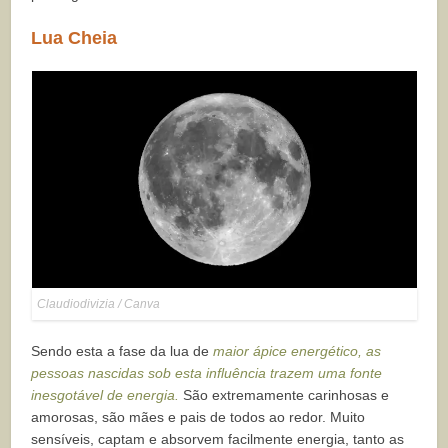
Lua Cheia
Claudiodivizia / Canva
Sendo esta a fase da lua de
maior ápice energético, as
pessoas nascidas sob esta influência trazem uma fonte
inesgotável de energia.
São extremamente carinhosas e
amorosas, são mães e pais de todos ao redor. Muito
sensíveis, captam e absorvem facilmente energia, tanto as