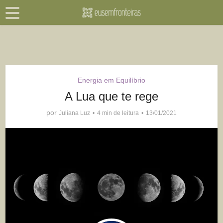
Energia em Equilíbrio
A Lua que te rege
por
Juliana Luz
4 min de leitura
13/01/2021