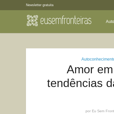
Newsletter gratuita
Aut
Autoconheciment
Amor em 
tendências d
por
Eu Sem Front