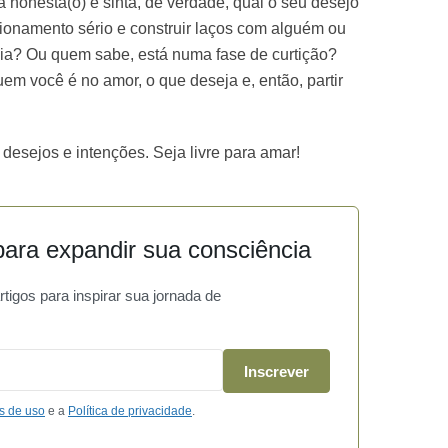
ja honesta(o) e sinta, de verdade, qual o seu desejo
onamento sério e construir laços com alguém ou
a? Ou quem sabe, está numa fase de curtição?
uem você é no amor, o que deseja e, então, partir
desejos e intenções. Seja livre para amar!
ara expandir sua consciência
igos para inspirar sua jornada de
Inscrever
s de uso
e a
Política de privacidade
.