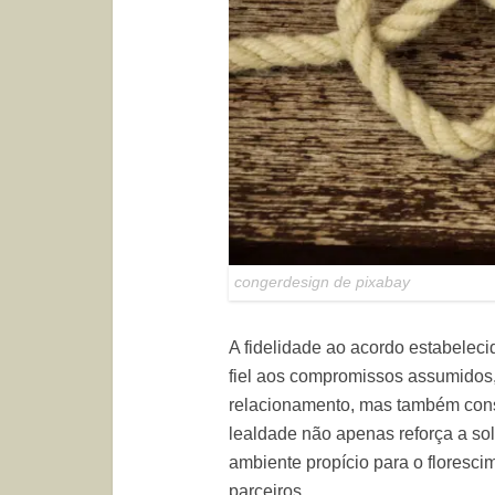
congerdesign de pixabay
A fidelidade ao acordo estabeleci
fiel aos compromissos assumidos,
relacionamento, mas também const
lealdade não apenas reforça a so
ambiente propício para o floresc
parceiros.