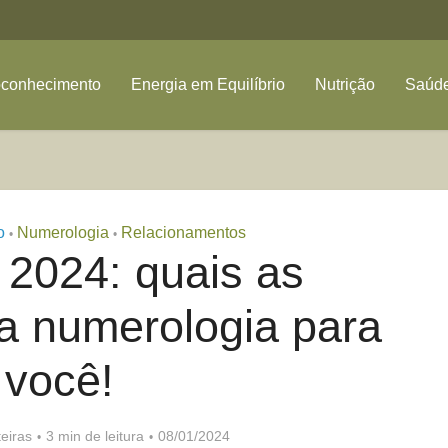
oconhecimento
Energia em Equilíbrio
Nutrição
Saúde
o
Numerologia
Relacionamentos
•
•
2024: quais as
a numerologia para
você!
eiras
3 min de leitura
08/01/2024