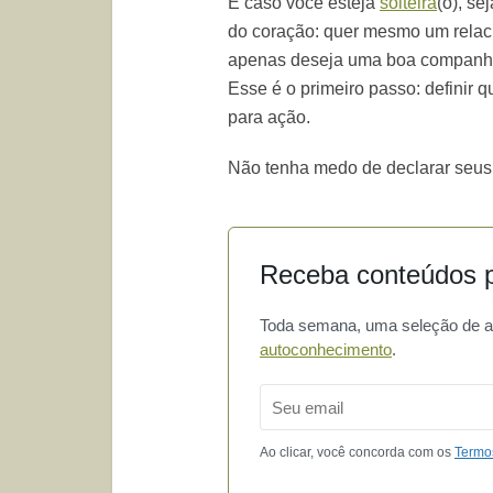
E caso você esteja
solteira
(o), se
do coração: quer mesmo um relaci
apenas deseja uma boa companhi
Esse é o primeiro passo: definir q
para ação.
Não tenha medo de declarar seus 
Receba conteúdos p
Toda semana, uma seleção de art
autoconhecimento
.
Email
Ao clicar, você concorda com os
Termo