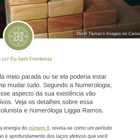
Dorin Tamas's Images no Canv
o por
Eu Sem Fronteiras
a meio parada ou se ela poderia estar
vai mudar tudo. Segundo a Numerologia,
esse aspecto da sua existência vão
tivos. Veja os detalhes sobre essa
 colunista e numeróloga Liggia Ramos.
 a energia do
número 8
, revela-se como um período
ão e aprofundamento dos laços afetivos que você