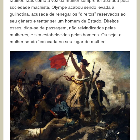
Mulher. Mas como a voz da mulher sempre foi abafada pela
sociedade machista, Olympe acabou sendo levada à
guilhotina, acusada de renegar os “direitos” reservados ao
seu gênero e tentar ser um homem de Estado. Direitos
esses, diga-se de passagem, não reivindicados pelas
mulheres, e sim estabelecidos pelos homens. Ou seja: a
mulher sendo “colocada no seu lugar de mulher”.