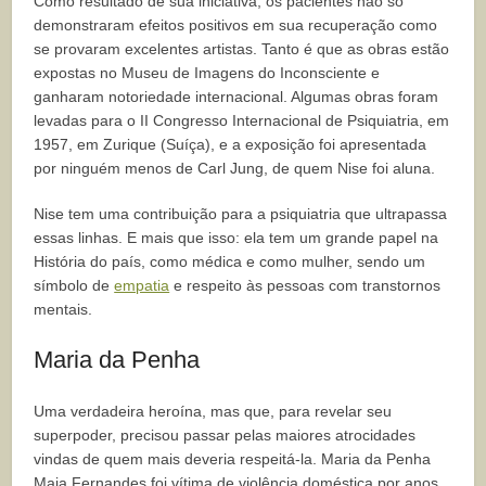
Como resultado de sua iniciativa, os pacientes não só
demonstraram efeitos positivos em sua recuperação como
se provaram excelentes artistas. Tanto é que as obras estão
expostas no Museu de Imagens do Inconsciente e
ganharam notoriedade internacional. Algumas obras foram
levadas para o II Congresso Internacional de Psiquiatria, em
1957, em Zurique (Suíça), e a exposição foi apresentada
por ninguém menos de Carl Jung, de quem Nise foi aluna.
Nise tem uma contribuição para a psiquiatria que ultrapassa
essas linhas. E mais que isso: ela tem um grande papel na
História do país, como médica e como mulher, sendo um
símbolo de
empatia
e respeito às pessoas com transtornos
mentais.
Maria da Penha
Uma verdadeira heroína, mas que, para revelar seu
superpoder, precisou passar pelas maiores atrocidades
vindas de quem mais deveria respeitá-la. Maria da Penha
Maia Fernandes foi vítima de violência doméstica por anos