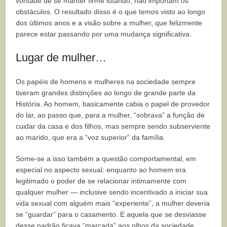
vontade de se manter firme lutando, não importam os
obstáculos. O resultado disso é o que temos visto ao longo
dos últimos anos e a visão sobre a mulher, que felizmente
parece estar passando por uma mudança significativa.
Lugar de mulher…
Os papéis de homens e mulheres na sociedade sempre
tiveram grandes distinções ao longo de grande parte da
História. Ao homem, basicamente cabia o papel de provedor
do lar, ao passo que, para a mulher, “sobrava” a função de
cuidar da casa e dos filhos, mas sempre sendo subserviente
ao marido, que era a “voz superior” da família.
Some-se a isso também a questão comportamental, em
especial no aspecto sexual: enquanto ao homem era
legitimado o poder de se relacionar intimamente com
qualquer mulher — inclusive sendo incentivado a iniciar sua
vida sexual com alguém mais “experiente”, a mulher deveria
se “guardar” para o casamento. E aquela que se desviasse
desse padrão ficava “marcada” aos olhos da sociedade.