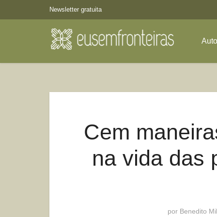
Newsletter gratuita
Aut
Cem maneiras
na vida das 
por
Benedito Mil