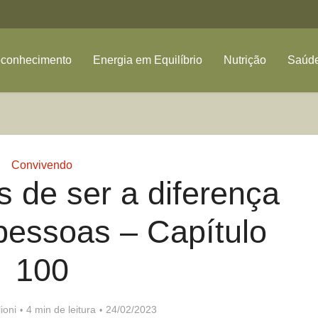
oconhecimento
Energia em Equilíbrio
Nutrição
Saúde
Convivendo
 de ser a diferença
pessoas – Capítulo
100
ioni
4 min de leitura
24/02/2023