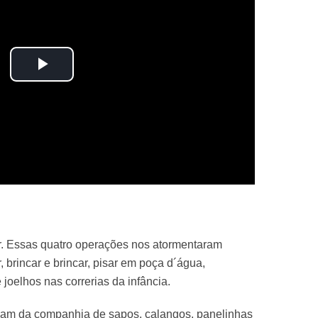
Play
Video
rair. Essas quatro operações nos atormentaram
brincar e brincar, pisar em poça d´água,
 joelhos nas correrias da infância.
avam da companhia de sapos, calangos, panelinhas