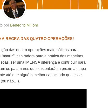
to por
Benedito Milioni
ÇÃO À REGRA DAS QUATRO OPERAÇÕES!
lização das quatro operações matemáticas para
“matriz” inspiradora para a prática das maneiras
ssoas, ser uma IMENSA diferença e contribuir para
jam os patamares que sustentarão a próxima etapa
nte até que alguém melhor capacitado que esse
a (ou não…).