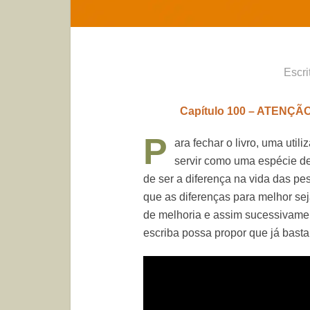
Escri
Capítulo 100 – ATEN
P
ara fechar o livro, uma uti
servir como uma espécie de 
de ser a diferença na vida das pe
que as diferenças para melhor se
de melhoria e assim sucessivame
escriba possa propor que já bast