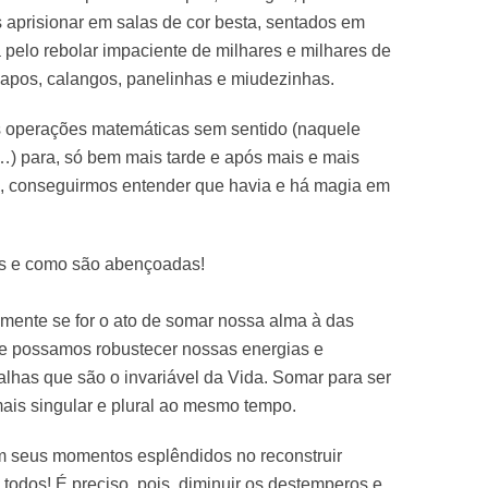
 aprisionar em salas de cor besta, sentados em
a pelo rebolar impaciente de milhares e milhares de
apos, calangos, panelinhas e miudezinhas.
s operações matemáticas sem sentido (naquele
 para, só bem mais tarde e após mais e mais
s, conseguirmos entender que havia e há magia em
es e como são abençoadas!
mente se for o ato de somar nossa alma à das
e possamos robustecer nossas energias e
alhas que são o invariável da Vida. Somar para ser
 mais singular e plural ao mesmo tempo.
em seus momentos esplêndidos no reconstruir
 todos! É preciso, pois, diminuir os destemperos e