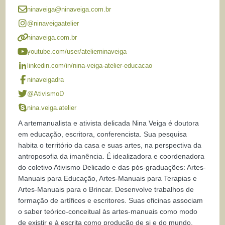
ninaveiga@ninaveiga.com.br
@ninaveigaatelier
ninaveiga.com.br
youtube.com/user/atelierninaveiga
linkedin.com/in/nina-veiga-atelier-educacao
ninaveigadra
@AtivismoD
nina.veiga.atelier
A artemanualista e ativista delicada Nina Veiga é doutora
em educação, escritora, conferencista. Sua pesquisa
habita o território da casa e suas artes, na perspectiva da
antroposofia da imanência. É idealizadora e coordenadora
do coletivo Ativismo Delicado e das pós-graduações: Artes-
Manuais para Educação, Artes-Manuais para Terapias e
Artes-Manuais para o Brincar. Desenvolve trabalhos de
formação de artífices e escritores. Suas oficinas associam
o saber teórico-conceitual às artes-manuais como modo
de existir e à escrita como produção de si e do mundo.