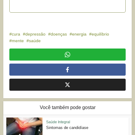
cura
depressão
doenças
energia
equilíbrio
mente
saúde
Você também pode gostar
Saúde Integral
Sintomas de candidíase