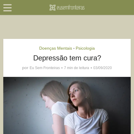
Doenças Mentais
Psicologia
•
Depressão tem cura?
por
Eu Sem Fronteiras
7 min de leitura
03/09/2020