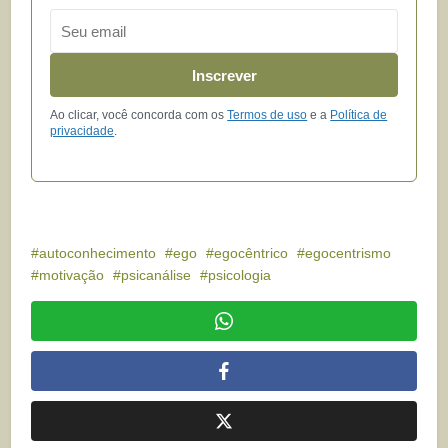
Email
Inscrever
Ao clicar, você concorda com os
Termos de uso
e a
Política de
privacidade
.
autoconhecimento
ego
egocêntrico
egocentrismo
motivação
psicanálise
psicologia