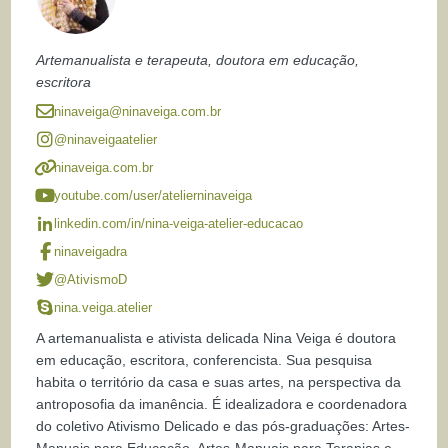
Artemanualista e terapeuta, doutora em educação,
escritora
ninaveiga@ninaveiga.com.br
@ninaveigaatelier
ninaveiga.com.br
youtube.com/user/atelierninaveiga
linkedin.com/in/nina-veiga-atelier-educacao
ninaveigadra
@AtivismoD
nina.veiga.atelier
A artemanualista e ativista delicada Nina Veiga é doutora
em educação, escritora, conferencista. Sua pesquisa
habita o território da casa e suas artes, na perspectiva da
antroposofia da imanência. É idealizadora e coordenadora
do coletivo Ativismo Delicado e das pós-graduações: Artes-
Manuais para Educação, Artes-Manuais para Terapias e