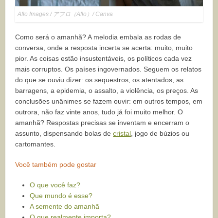
Aflo Images / アフロ（Aflo）/ Canva
Como será o amanhã? A melodia embala as rodas de
conversa, onde a resposta incerta se acerta: muito, muito
pior. As coisas estão insustentáveis, os políticos cada vez
mais corruptos. Os países ingovernados. Seguem os relatos
do que se ouviu dizer: os sequestros, os atentados, as
barragens, a epidemia, o assalto, a violência, os preços. As
conclusões unânimes se fazem ouvir: em outros tempos, em
outrora, não faz vinte anos, tudo já foi muito melhor. O
amanhã? Respostas precisas se inventam e encerram o
assunto, dispensando bolas de
cristal
, jogo de búzios ou
cartomantes.
Você também pode gostar
O que você faz?
Que mundo é esse?
A semente do amanhã
O que realmente importa?