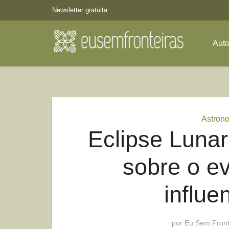
Newsletter gratuita
Aut
Astron
Eclipse Lunar
sobre o e
influe
por
Eu Sem Front