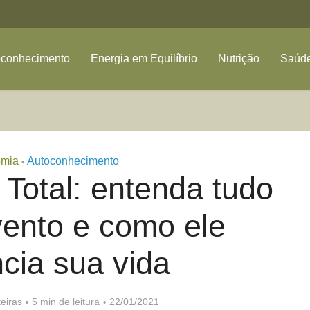
oconhecimento
Energia em Equilíbrio
Nutrição
Saúde
omia
Autoconhecimento
•
 Total: entenda tudo
vento e como ele
ncia sua vida
eiras
5 min de leitura
22/01/2021