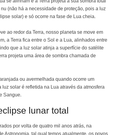
ua se alinham e a Terra projeta a sua sombra total
 nu (não há a necessidade de proteção, pois a luz
lipse solar) e só ocorre na fase de Lua cheia.
e ao redor da Terra, nosso planeta se move em
, a Terra fica entre o Sol e a Lua, alinhados entre
o que a luz solar atinja a superfície do satélite
a Terra projeta uma área de sombra chamada de
laranjada ou avermelhada quando ocorre um
a luz solar é refletida na Lua através da atmosfera
de Sangue.
clipse lunar total
rados por volta de quatro mil anos atrás, na
e Astronomia, tal qual temos atualmente, os povos