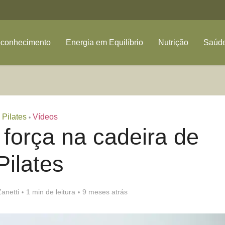
oconhecimento
Energia em Equilíbrio
Nutrição
Saúde
Pilates
Vídeos
•
 força na cadeira de
Pilates
anetti
1 min de leitura
9 meses atrás