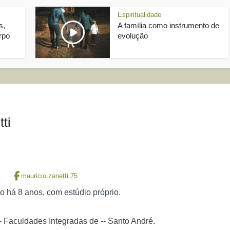
Espiritualidade
s,
A família como instrumento de
rpo
evolução
ti
1
mauricio.zanetti.75
io há 8 anos, com estúdio próprio.
Faculdades Integradas de -- Santo André.