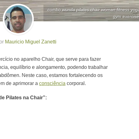
combo wunda pilates chair woman fitness yog
gym exercise
por
Mauricio Miguel Zanetti
cício no aparelho Chair, que serve para fazer
ência, equilíbrio e alongamento, podendo trabalhar
 abdômen. Neste caso, estamos fortalecendo os
lém de aprimorar a
consciência
corporal.
de Pilates na Chair”: