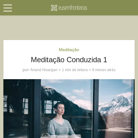
Meditação
Meditação Conduzida 1
por
Anand Nisargan
1 min de leitura
9 meses atrás