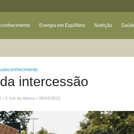
oconhecimento
Energia em Equilíbrio
Nutrição
Saúde
Autoconhecimento
da intercessão
i
5 min de leitura
28/04/2022