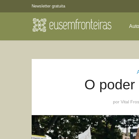
Newsletter gratuita
Aut
O poder 
por
Vital Fros