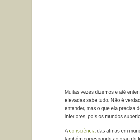
Muitas vezes dizemos e até ent
elevadas sabe tudo. Não é verdade
entender, mas o que ela precisa 
inferiores, pois os mundos superi
A
consciência
das almas em mundo
também corresponde ao grau de f