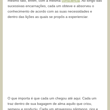
mesmo fato, enfim, com a mesma
consciência
. Ao longo das
sucessivas encarnações, cada um obteve e absorveu o
conhecimento de acordo com as suas necessidades e
dentro das lições as quais se propôs a experienciar.
O que importa é que cada um chegou até aqui. Cada um
traz dentro de sua bagagem de alma aquilo que criou,
semeou e produziu. Cada um atravessou pântanos, rios e