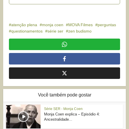
atenção plena
monja coen
MOVA Filmes
perguntas
questionamentos
série ser
zen budismo
Você também pode gostar
Série SER - Monja Coen
Monja Coen explica – Episódio 4:
Ancestralidade...