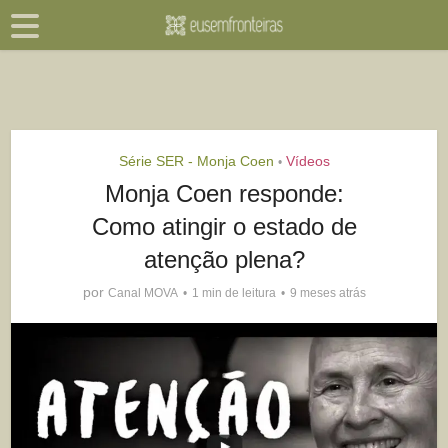
Série SER - Monja Coen
Vídeos
•
Monja Coen responde:
Como atingir o estado de
atenção plena?
por
Canal MOVA
1 min de leitura
9 meses atrás