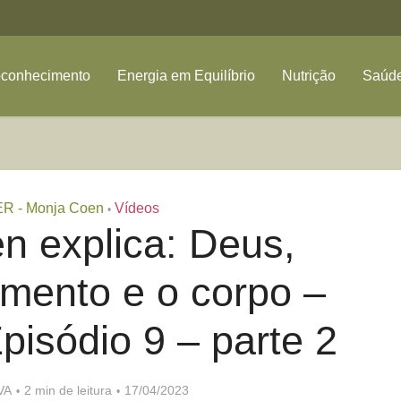
oconhecimento
Energia em Equilíbrio
Nutrição
Saúde
ER - Monja Coen
Vídeos
•
n explica: Deus,
mento e o corpo –
pisódio 9 – parte 2
VA
2 min de leitura
17/04/2023