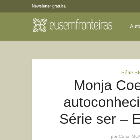
Newsletter gratuita
Aut
Série S
Monja Coe
autoconheci
Série ser – E
por
Canal MO