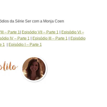
sódios da Série Ser com a Monja Coen
III – Parte 1
|
Episódio VII – Parte 1
|
Episódio VI –
sódio IV – Parte 1
|
Episódio III – Parte 1
|
Episódio
te 1
|
Episódio I – Parte 1