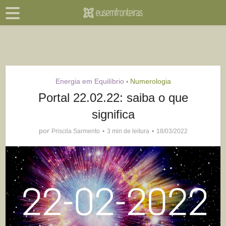
Energia em Equilíbrio
Numerologia
•
Portal 22.02.22: saiba o que
significa
por
Priscila Sarmento
3 min de leitura
18/03/2022