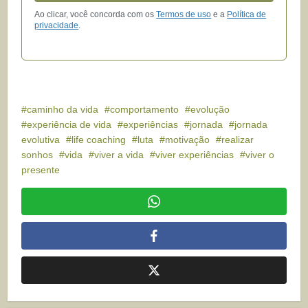
Ao clicar, você concorda com os
Termos de uso
e a
Política de
privacidade
.
caminho da vida
comportamento
evolução
experiência de vida
experiências
jornada
jornada
evolutiva
life coaching
luta
motivação
realizar
sonhos
vida
viver a vida
viver experiências
viver o
presente