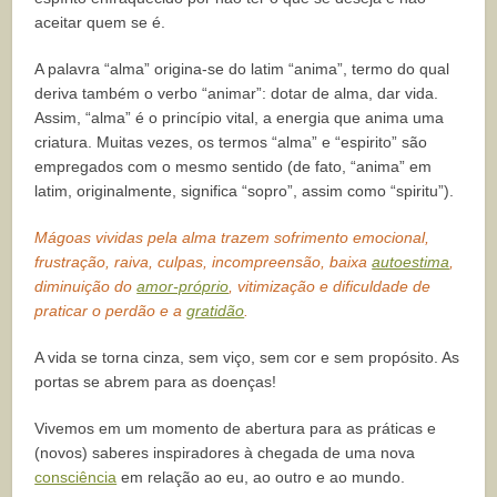
aceitar quem se é.
A palavra “alma” origina-se do latim “anima”, termo do qual
deriva também o verbo “animar”: dotar de alma, dar vida.
Assim, “alma” é o princípio vital, a energia que anima uma
criatura. Muitas vezes, os termos “alma” e “espirito” são
empregados com o mesmo sentido (de fato, “anima” em
latim, originalmente, significa “sopro”, assim como “spiritu”).
Mágoas vividas pela alma trazem sofrimento emocional,
frustração, raiva, culpas, incompreensão, baixa
autoestima
,
diminuição do
amor-próprio
, vitimização e dificuldade de
praticar o perdão e a
gratidão
.
A vida se torna cinza, sem viço, sem cor e sem propósito. As
portas se abrem para as doenças!
Vivemos em um momento de abertura para as práticas e
(novos) saberes inspiradores à chegada de uma nova
consciência
em relação ao eu, ao outro e ao mundo.