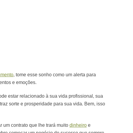
imento
, tome esse sonho como um alerta para
entos e emoções.
ode estar relacionado à sua vida profissional, sua
traz sorte e prosperidade para sua vida. Bem, isso
ar um contrato que lhe trará muito
dinheiro
e
sobre começar um negócio de sucesso que sempre