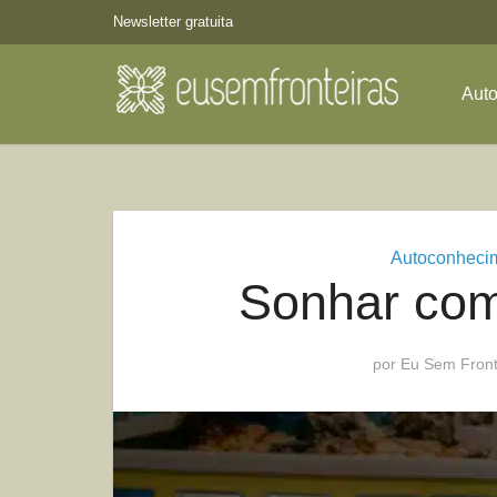
Newsletter gratuita
Aut
Autoconheci
Sonhar com
por
Eu Sem Front