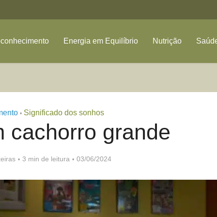
oconhecimento
Energia em Equilíbrio
Nutrição
Saúde
mento
Significado dos sonhos
•
 cachorro grande
eiras
3 min de leitura
03/06/2024