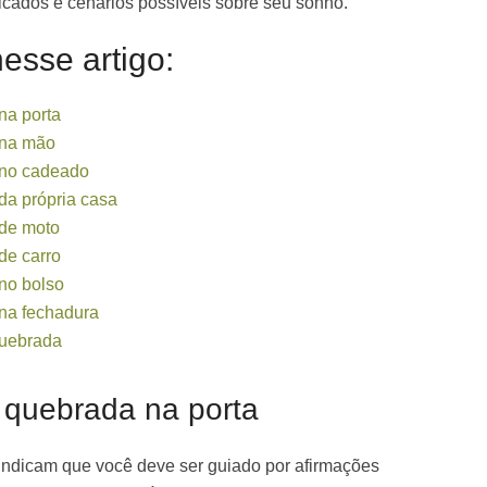
icados e cenários possíveis sobre seu sonho.
esse artigo:
na porta
 na mão
 no cadeado
a própria casa
de moto
de carro
no bolso
na fechadura
quebrada
quebrada na porta
 indicam que você deve ser guiado por afirmações