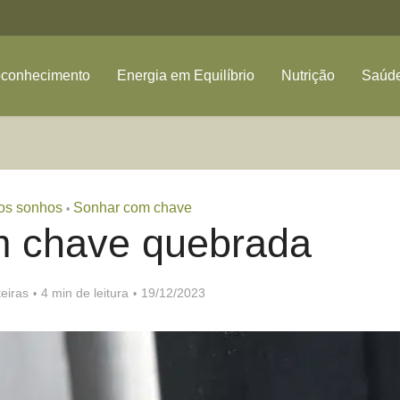
oconhecimento
Energia em Equilíbrio
Nutrição
Saúde
dos sonhos
Sonhar com chave
•
m chave quebrada
eiras
4 min de leitura
19/12/2023