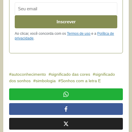
Email
Inscrever
Ao clicar, você concorda com os
Termos de uso
e a
Política de
privacidade
.
autoconhecimento
significado das cores
significado
dos sonhos
simbologia
Sonhos com a letra E